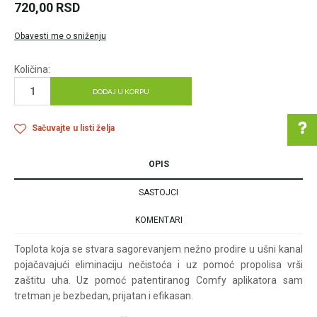
720,00
RSD
Obavesti me o sniženju
Količina:
DODAJ U KORPU
Sačuvajte u listi želja
OPIS
Pomoć pri kupovini
SASTOJCI
KOMENTARI
Za više informacija u
Toplota koja se stvara sagorevanjem nežno prodire u ušni kanal
vezi online porudžbine
pojačavajući eliminaciju nečistoća i uz pomoć propolisa vrši
zaštitu uha. Uz pomoć patentiranog Comfy aplikatora sam
pišite nam:
tretman je bezbedan, prijatan i efikasan.
customers@oazazdrav
lja.rs