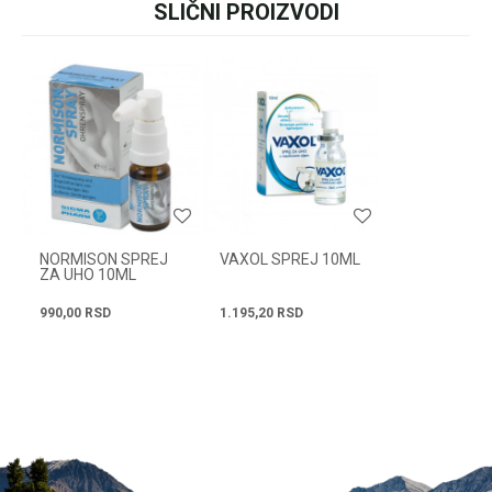
ili pozovite:
SLIČNI PROIZVODI
Ime/Nadimak
+381631105804
Email
Radno vreme
Svakog radnog dana od
08h do 16h
Poruka
NORMISON SPREJ
VAXOL SPREJ 10ML
ZA UHO 10ML
990,00
RSD
1.195,20
RSD
POŠALJI