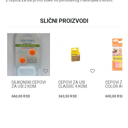
2 čepića za uši protiv buke od penušavog materijala u kesici.
lja.rs
ili pozovite:
+381631105804
SLIČNI PROIZVODI
Ime/Nadimak
Radno vreme
Email
Svakog radnog dana od
08h do 16h
Poruka
SILIKONSKI ČEPOVI
ČEPOVI ZA UŠI
ČEPOVI ZA U
ZA UŠI 2 KOM.
CLASSIC 4 KOM.
COLOR A8 
660,00
RSD
343,50
RSD
600,00
RSD
POŠALJI