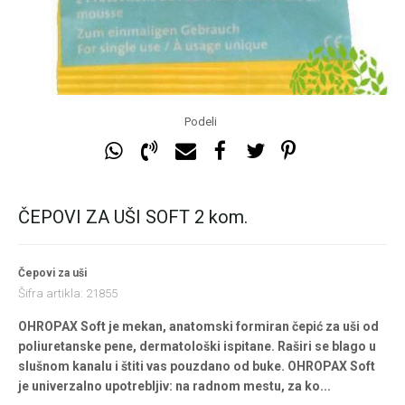
Podeli
ČEPOVI ZA UŠI SOFT 2 kom.
Čepovi za uši
Šifra artikla:
21855
OHROPAX Soft je mekan, anatomski formiran čepić za uši od
poliuretanske pene, dermatološki ispitane. Raširi se blago u
slušnom kanalu i štiti vas pouzdano od buke. OHROPAX Soft
je univerzalno upotrebljiv: na radnom mestu, za ko
...