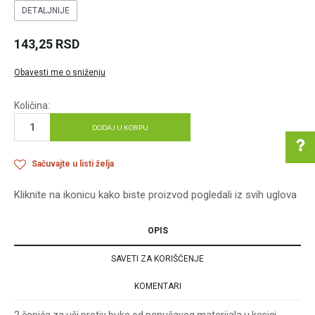
DETALJNIJE
143,25
RSD
Obavesti me o sniženju
Količina:
DODAJ U KORPU
Sačuvajte u listi želja
Kliknite na ikonicu kako biste proizvod pogledali iz svih uglova
Pomoć pri kupovini
OPIS
SAVETI ZA KORIŠĆENJE
Za više informacija u
vezi online porudžbine
KOMENTARI
pišite nam:
customers@oazazdrav