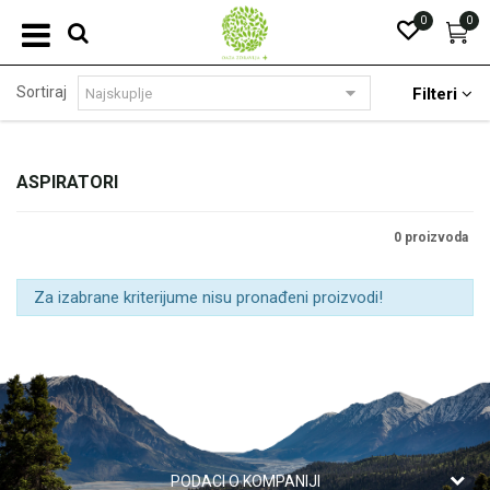
0
0
Sortiraj
Filteri
ASPIRATORI
0 proizvoda
Za izabrane kriterijume nisu pronađeni proizvodi!
PODACI O KOMPANIJI