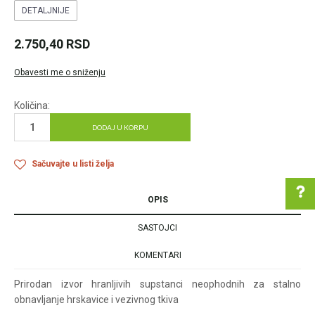
DETALJNIJE
2.750,40
RSD
Obavesti me o sniženju
Količina:
DODAJ U KORPU
Sačuvajte u listi želja
OPIS
SASTOJCI
Pomoć pri kupovini
KOMENTARI
Prirodan izvor hranljivih supstanci neophodnih za stalno
obnavljanje hrskavice i vezivnog tkiva
Za više informacija u