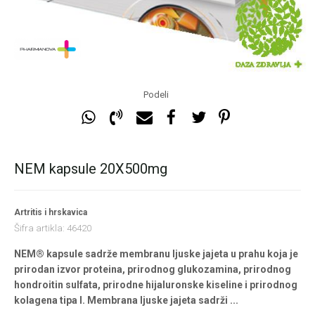
Podeli
NEM kapsule 20X500mg
Artritis i hrskavica
Šifra artikla:
46420
NEM® kapsule sadrže membranu ljuske jajeta u prahu koja je
prirodan izvor proteina, prirodnog glukozamina, prirodnog
hondroitin sulfata, prirodne hijaluronske kiseline i prirodnog
kolagena tipa I. Membrana ljuske jajeta sadrži
...