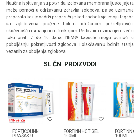
Naučna ispitivanja su potvr da izolovana membrana ljuske jajeta
vezi online porudžbine
može pomoći u održavanju zdravlja zglobova, pa se uzimanje
pišite nam:
preparata koji je sadrži preporučuje kod osoba koje imaju tegobe
customers@oazazdrav
sa zglobovima praćene bolom, otežanom pokretljivošću,
lja.rs
ili pozovite:
ukočenošću i smanjenom funkcijom. Redovnim uzimanjem već u
+381631105804
toku prvih 7 do 10 dana, NEM® kapsule mogu pomoći u
poboljšanju pokretljivosti zglobova i olakšavanju bolnih stanja
vezanih za oboljenja zglobova.
Radno vreme
SLIČNI PROIZVODI
Ime/Nadimak
Svakog radnog dana od
08h do 16h
Email
Poruka
FORTICOLINN
FORTINN HOT GEL
FORTINN CO
PRAŠAK U
100ML
100ML