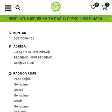
0
0
BESPLATNA ISPORUKA ZA RAČUN PREKO 4.500 DINARA
KONTAKT
060 /5000-125
ADRESA
ZU Apoteka Oaza zdravlja
BEOGRAD-NOVI BEOGRAD
Gadijeva 106b
RADNO VREME
Ponedeljak
Ne radimo
Utorak
Ne radimo
Sreda
Ne radimo