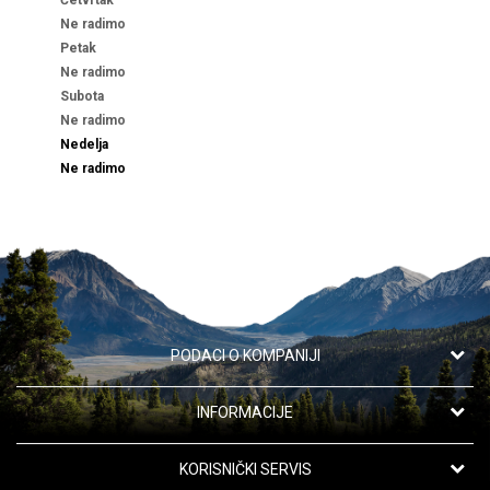
Četvrtak
Ne radimo
Petak
Ne radimo
Subota
Ne radimo
Nedelja
Ne radimo
PODACI O KOMPANIJI
Apotekarska ustanova "Oaza zdravlja"
INFORMACIJE
Kanarevo Brdo 42,
11191 Beograd, Srbija
O nama
KORISNIČKI SERVIS