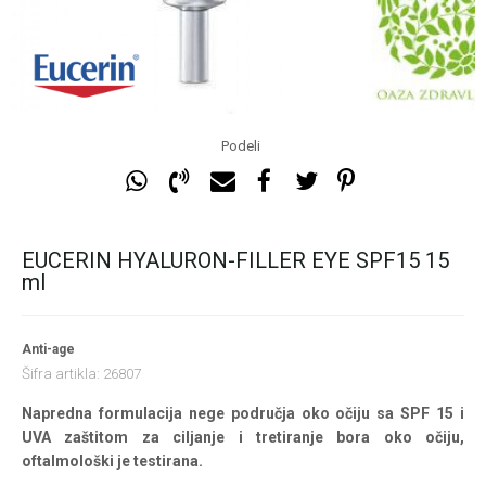
Podeli
EUCERIN HYALURON-FILLER EYE SPF15 15
ml
Anti-age
Šifra artikla:
26807
Napredna formulacija nege područja oko očiju sa SPF 15 i
UVA zaštitom za ciljanje i tretiranje bora oko očiju,
oftalmološki je testirana.