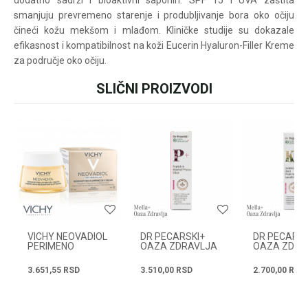
dodatno sadrži i bioaktivni saponin. SPF 15 i UVA zaštita
pišite nam:
smanjuju prevremeno starenje i produbljivanje bora oko očiju
customers@oazazdrav
lja.rs
čineći kožu mekšom i mlađom. Kliničke studije su dokazale
ili pozovite:
efikasnost i kompatibilnost na koži Eucerin Hyaluron-Filler Kreme
+381631105804
za područje oko očiju.
SLIČNI PROIZVODI
Ime/Nadimak
Radno vreme
Svakog radnog dana od
08h do 16h
Email
Poruka
VICHY NEOVADIOL
DR PECARSKI+
DR PECARSK
PERIMENO
OAZA ZDRAVLJA
OAZA ZDRA
DNEVNA NEGA ZA
REGENERATIVNI
ANTIRID ZA 
PUNOĆU KOŽE -
SERUM MATRIXYL
2U1 30ML
3.651,55
RSD
3.510,00
RSD
2.700,00
RSD
SUVA 50 ML
3000 PEPTIDI
30ML