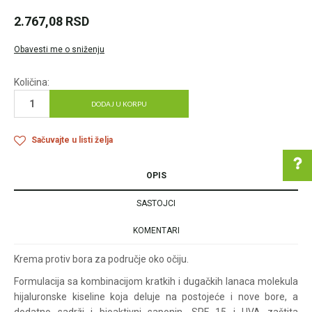
2.767,08
RSD
Obavesti me o sniženju
Količina:
DODAJ U KORPU
Sačuvajte u listi želja
OPIS
SASTOJCI
Pomoć pri kupovini
KOMENTARI
Krema protiv bora za područje oko očiju.
Za više informacija u
Formulacija sa kombinacijom kratkih i dugačkih lanaca molekula
vezi online porudžbine
hijaluronske kiseline koja deluje na postojeće i nove bore, a