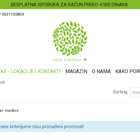
BESPLATNA ISPORUKA ZA RAČUN PREKO 4.500 DINARA
 / 0631105804
KE - LOKACIJE I KONTAKTI
MAGAZIN
O NAMA
KAKO POR
 uši
Sortiraj
ner-medico
rane kriterijume nisu pronađeni proizvodi!