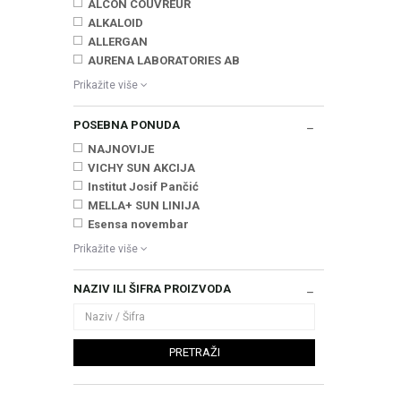
ALCON COUVREUR
ALKALOID
ALLERGAN
AURENA LABORATORIES AB
Prikažite više
POSEBNA PONUDA
NAJNOVIJE
VICHY SUN AKCIJA
Institut Josif Pančić
MELLA+ SUN LINIJA
Esensa novembar
Prikažite više
NAZIV ILI ŠIFRA PROIZVODA
PRETRAŽI