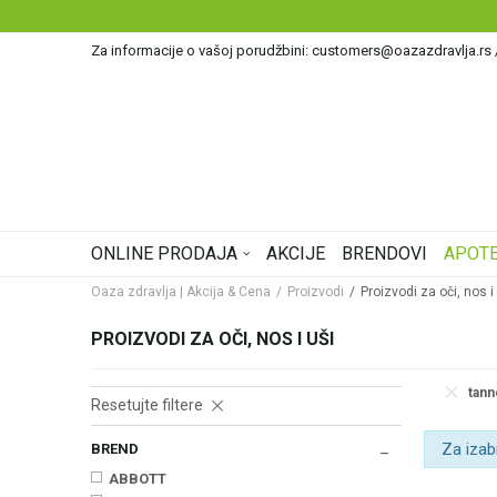
Za informacije o vašoj porudžbini: customers@oazazdravlja.rs
ONLINE PRODAJA
AKCIJE
BRENDOVI
APOTE
Oaza zdravlja | Akcija & Cena
Proizvodi
Proizvodi za oči, nos i
PROIZVODI ZA OČI, NOS I UŠI
tan
Resetujte filtere
Za izab
BREND
ABBOTT