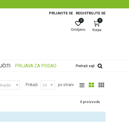
PRIJAVITE SE
REGISTRUJTE SE
0
0
Omiljeno
Korpa
UČITI
PRIJAVA ZA POSAO
Pretraži sajt
Prikaži
po strani
0 proizvoda