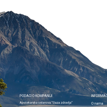
PODACI O KOMPANIJI
INFORMAC
Apotekarska ustanova "Oaza zdravlja"
O nama